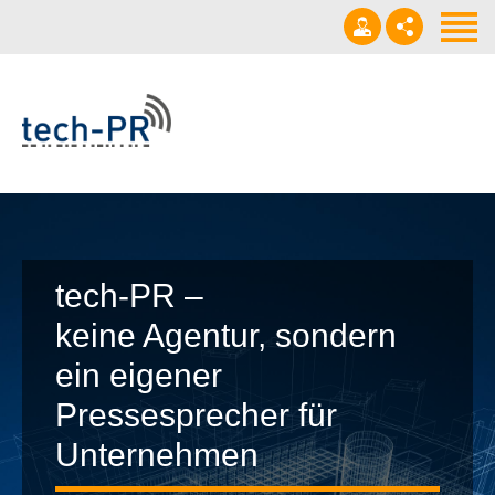
Start
About
Leistungen
+49 172 3 57 03 56
Referenzen
v.mikeleit@tech-pr.de
Veröffentlichungen
Kontakt
tech-PR –
keine Agentur, sondern
ein eigener
Pressesprecher für
Unternehmen