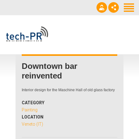
Start
About
Leistungen
+49 172 3 57 03 56
Referenzen
v.mikeleit@tech-pr.de
Veröffentlichungen
Downtown bar
reinvented
Kontakt
Interior design for the Maschine Hall of old glass factory
CATEGORY
Painting
LOCATION
Veneto (IT)